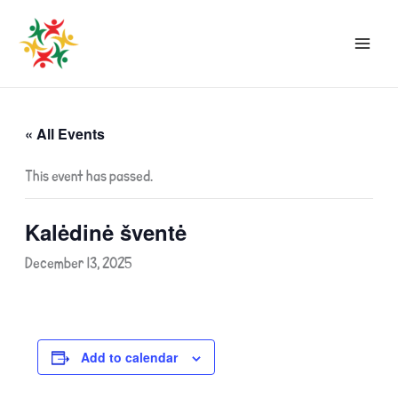
Skip
to
content
« All Events
This event has passed.
Kalėdinė šventė
December 13, 2025
Add to calendar