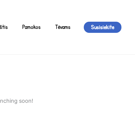
štis
Pamokos
Tėvams
Susisiekite
unching soon!